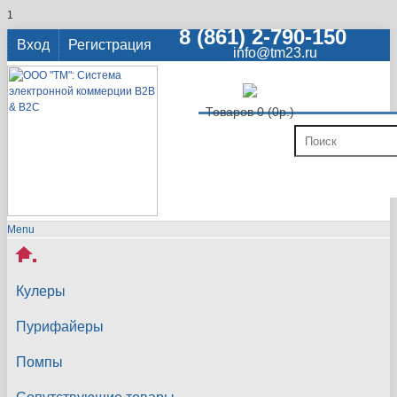
1
8 (861) 2-790-150
Вход
Регистрация
info@tm23.ru
Товаров 0 (0р.)
Menu
Кулеры
Пурифайеры
Помпы