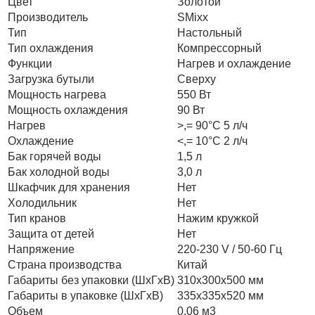
Цвет
Золотой
Производитель
SMixx
Тип
Настольный
Тип охлаждения
Компрессорный
Функции
Нагрев и охлаждение
Загрузка бутыли
Сверху
Мощность нагрева
550 Вт
Мощность охлаждения
90 Вт
Нагрев
>,= 90°С 5 л/ч
Охлаждение
<,= 10°С 2 л/ч
Бак горячей воды
1,5 л
Бак холодной воды
3,0 л
Шкафчик для хранения
Нет
Холодильник
Нет
Тип кранов
Нажим кружкой
Защита от детей
Нет
Напряжение
220-230 V / 50-60 Гц
Страна производства
Китай
Габариты без упаковки (ШxГxВ)
310х300х500 мм
Габариты в упаковке (ШxГxВ)
335х335х520 мм
Объем
0,06 м3