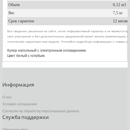
Объем
0,12 м3
Вес
7,5 кг
Срок гарантии
12 месяц
Все сведения, указанные на сайте, носят информативный характер и не являются пу
свое усмотрение и без дополнительных уведомлений может менять комплектацию, вн
технические характеристики модели. Уточняйте подробную информацию о товаре у п
Кулер напольный с электронным охлаждением.
Цвет белый с голубым.
Информация
О нас
Условия соглашения
Согласие на обработку персональных данных
Служба поддержки
Обратная связь