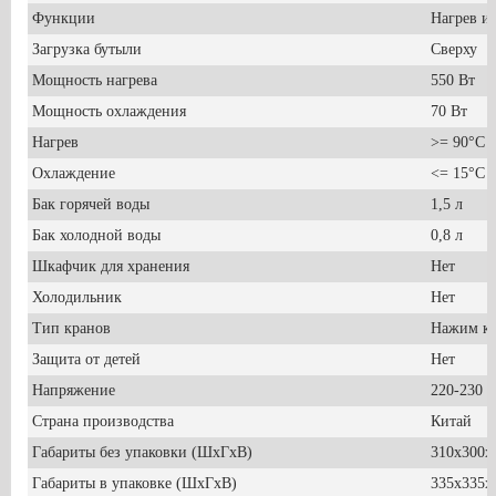
Функции
Нагрев и
Загрузка бутыли
Сверху
Мощность нагрева
550 Вт
Мощность охлаждения
70 Вт
Нагрев
>= 90°С 5
Охлаждение
<= 15°С 1
Бак горячей воды
1,5 л
Бак холодной воды
0,8 л
Шкафчик для хранения
Нет
Холодильник
Нет
Тип кранов
Нажим к
Защита от детей
Нет
Напряжение
220-230 V
Страна производства
Китай
Габариты без упаковки (ШxГxВ)
310х300х
Габариты в упаковке (ШxГxВ)
335х335х