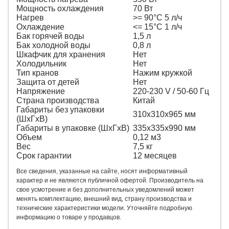
Мощность охлаждения
70 Вт
Нагрев
>= 90°С 5 л/ч
Охлаждение
<= 15°С 1 л/ч
Бак горячей воды
1,5 л
Бак холодной воды
0,8 л
Шкафчик для хранения
Нет
Холодильник
Нет
Тип кранов
Нажим кружкой
Защита от детей
Нет
Напряжение
220-230 V / 50-60 Гц
Страна производства
Китай
Габариты без упаковки
310х310х965 мм
(ШxГxВ)
Габариты в упаковке (ШxГxВ)
335х335х990 мм
Объем
0,12 м3
Вес
7,5 кг
Срок гарантии
12 месяцев
Все сведения, указанные на сайте, носят информативный
характер и не являются публичной офертой. Производитель на
свое усмотрение и без дополнительных уведомлений может
менять комплектацию, внешний вид, страну производства и
технические характеристики модели. Уточняйте подробную
информацию о товаре у продавцов.